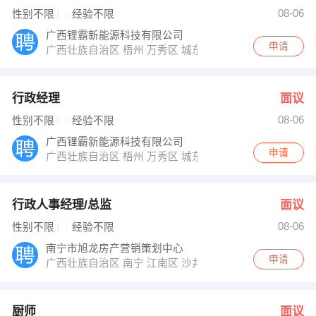
钟女士 发布 [厨师 ] 招聘信息
08-06
性别不限
经验不限
周长华 发布 [业务人员 ] 招聘信息
【桂林市祥鑫印刷物资有限公司 】 强势入驻
广西锂霸新能源科技有限公司
申请
广西壮族自治区 梧州 万秀区 城东镇都连永新嘉利西北14
行政经理
面议
08-06
性别不限
经验不限
广西锂霸新能源科技有限公司
申请
广西壮族自治区 梧州 万秀区 城东镇都连永新嘉利西北14
行政人事经理/总监
面议
08-06
性别不限
经验不限
南宁市旭龙房产营销策划中心
申请
广西壮族自治区 南宁 江南区 沙井大道39号融晟海悦城营
厨师
面议