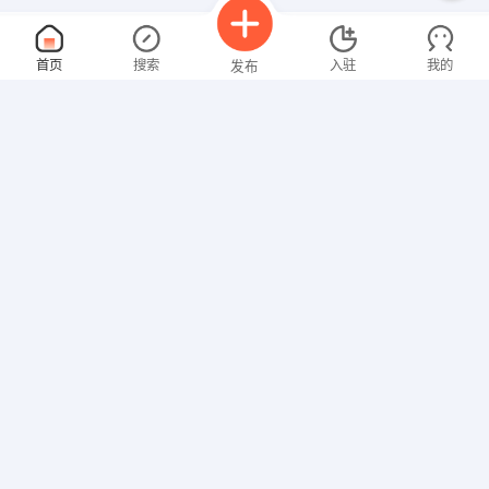
客服文员
面议
首页
搜索
入驻
我的
发布
08-06
性别不限
经验不限
广西银付通电子支付科技有限公司
申请
广西壮族自治区 南宁 青秀区 南宁市青秀区中柬路9号利海亚洲
保安
面议
招聘信息
求职简历
08-06
性别不限
经验不限
广西森普服务产业有限公司
申请
桂林市叠彩区站前路联发乾景广场
电话客服
面议
08-06
性别不限
经验不限
南宁消安防火咨询服务有限公司
申请
广西壮族自治区 南宁 青秀区 民族大道55号