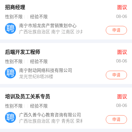
招商经理
面议
08-06
性别不限
经验不限
南宁市旭龙房产营销策划中心
申请
广西壮族自治区 南宁 江南区 沙井大道39号融晟海悦城营
后端开发工程师
面议
08-06
性别不限
经验不限
南宁耐动网络科技有限公司
申请
龙光世纪B塔26楼
培训及员工关系专员
面议
08-06
性别不限
经验不限
广西久善今心教育咨询有限公司
申请
广西壮族自治区 南宁 青秀区 荣和中央公园1号楼3301