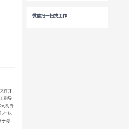
微信扫一扫找工作
文件并
工指导
公司对外
备5年以
善于沟