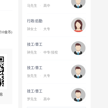
马先生
·
高中
行政/后勤
钟女士
·
大专
10金币)
技工/普工
钟先生
·
中专/技校
技工/普工
张先生
·
大专
技工/普工
息
罗先生
·
高中