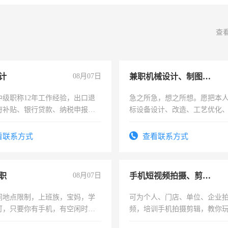
查
计
08月07日
兼职机械设计、制图、设备改造
中级职称12年工作经验，出口退
急之所急，想之所想。愿把本
府补贴、银行贷款、纳税申报、
标设备设计、改造、工艺优化
公司策划，设建新账，理乱账业
作和分解的经验与您分享。 真
务咨询等业务。欲求兼职会计工
结识有识之士，共享未来。
看联系方式
查看联系方式
职
08月07日
手机短视频拍摄、剪辑、抖音快手
间地点限制，上班族，宝妈，学
可为个人、门店、单位、企业
可，只要你有手机，有空闲时
频，培训手机拍摄剪辑，教你
单一结，一天二三十不成问题，
可为个人、门店、单位、企业