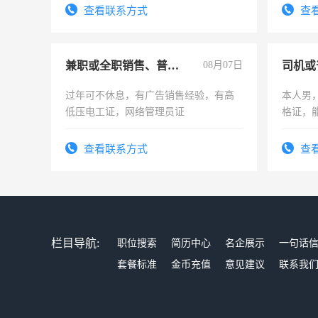
号同微信
勤快的
查看联系方式
查
兼职或全职销售、普工、维修
08月07日
司机或
过年可不休息，有广告销售经验，有高
本人男，
低压电工证，网络管理员证
格证，
实，需
查看联系方式
查
栏目导航:
职位搜索
简历中心
名企展示
一句话
套餐标准
金币充值
意见建议
联系我