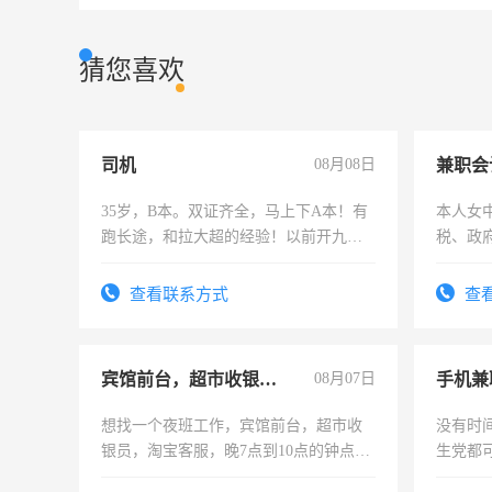
猜您喜欢
司机
08月08日
兼职会
35岁，B本。双证齐全，马上下A本！有
本人女
跑长途，和拉大超的经验！以前开九米
税、政
六，渣土车
为各类
务，财
查看联系方式
查
作
宾馆前台，超市收银员，淘宝客服
08月07日
手机兼
想找一个夜班工作，宾馆前台，超市收
没有时
银员，淘宝客服，晚7点到10点的钟点
生党都
工，麻烦看到的老板加我微信聊，手机
间，一