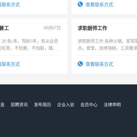
四五十，每天挣零花钱没问题！
频，培训手机拍摄剪辑，教你
看联系方式
查看联系方式
音！你也可以成为拍摄达人！
成为拍摄达人！
普工
08月07日
求职厨师工作
28.有c本，驾龄5年，有从业资
求职厨师工作 各种火锅。家常
能吃苦，不怕累，不怕脏，踏
点。食堂。烧烤海鲜，工资要求6
求稳定工作一份，保险不干
上
看联系方式
查看联系方式
信息
招聘资讯
发布简历
企业入驻
会员中心
法律申明
们