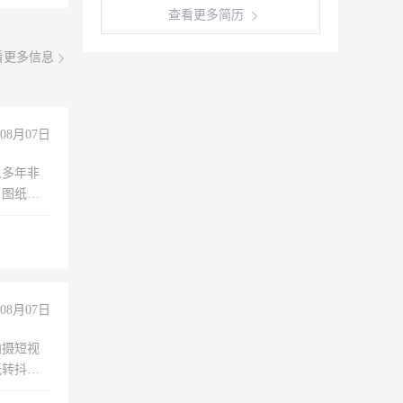
查看更多简历
看更多信息
08月07日
人多年非
、图纸制
诚合作，
08月07日
拍摄短视
玩转抖音
拍摄短视